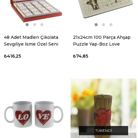
48 Adet Madlen Çikolata
21x24cm 100 Parça Ahşap
Sevgiliye İsme Özel Seni
Puzzle Yap-Boz Love
Seviyorum
Sevgiliye
₺416,25
₺74,85
TÜKENDI