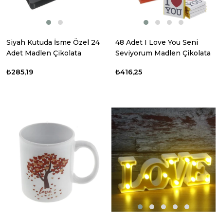
Siyah Kutuda İsme Özel 24
48 Adet I Love You Seni
Adet Madlen Çikolata
Seviyorum Madlen Çikolata
Sevgiliye
₺285,19
₺416,25