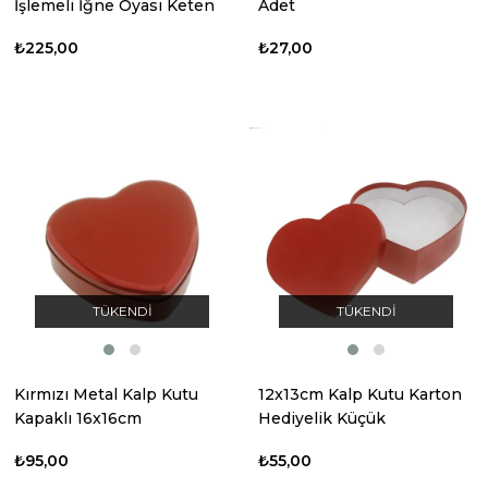
İşlemeli İğne Oyası Keten
Adet
Kese
₺225,00
₺27,00
TÜKENDI
TÜKENDI
Kırmızı Metal Kalp Kutu
12x13cm Kalp Kutu Karton
Kapaklı 16x16cm
Hediyelik Küçük
₺95,00
₺55,00