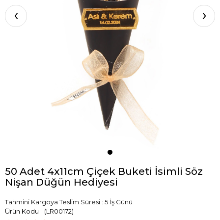
‹
›
50 Adet 4x11cm Çiçek Buketi İsimli Söz
Nişan Düğün Hediyesi
Tahmini Kargoya Teslim Süresi
:
5 İş Günü
(LR00172)