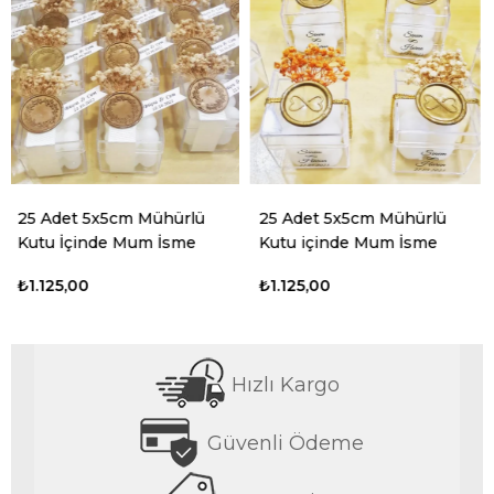
hürlü
25 Adet 5x5cm Mühürlü
50 Adet 7x6cm Kalp
İsme
Kutu içinde Mum İsme
Magnet İsimli Söz 
diyesi
Özel Söz Nişan Hediyesi
Düğün Hediyesi M
₺1.125,00
₺1.187,50
Hızlı Kargo
Güvenli Ödeme