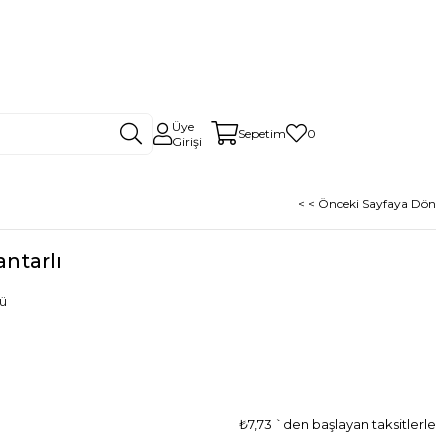
Üye
Sepetim
0
Girişi
< < Önceki Sayfaya Dön
ntarlı
nü
₺7,73
`den başlayan taksitlerle