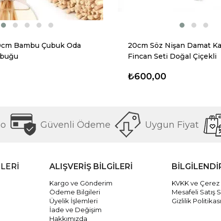
0cm Bambu Çubuk Oda
20cm Söz Nişan Damat Ka
ubuğu
Fincan Seti Doğal Çiçekli
₺600,00
go
Güvenli Ödeme
Uygun Fiyat
LERİ
ALIŞVERİŞ BİLGİLERİ
BİLGİLEND
Kargo ve Gönderim
KVKK ve Çerez
Ödeme Bilgileri
Mesafeli Satış 
Üyelik İşlemleri
Gizlilik Politikası
İade ve Değişim
Hakkımızda