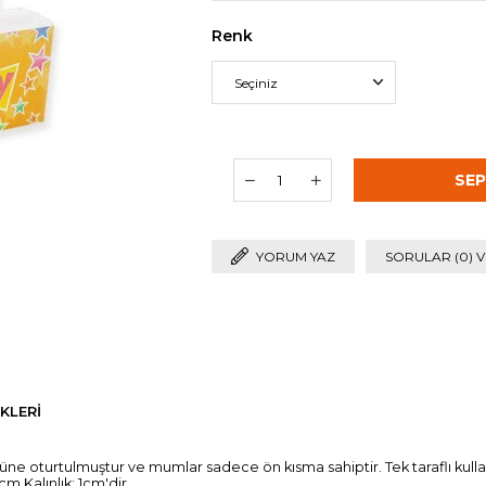
Renk
YORUM YAZ
SORULAR (0) V
KLERI
ne oturtulmuştur ve mumlar sadece ön kısma sahiptir. Tek taraflı kul
 Kalınlık: 1cm'dir.