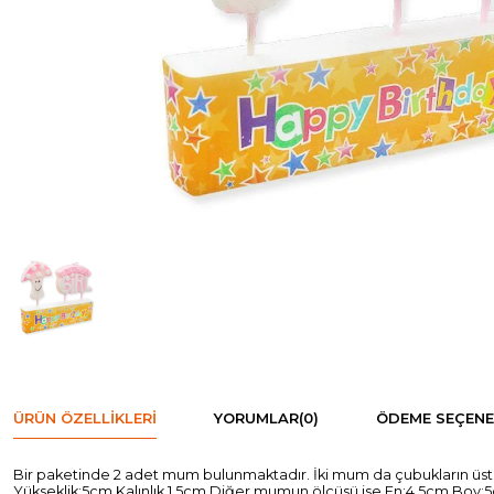
ÜRÜN ÖZELLIKLERI
YORUMLAR
(0)
ÖDEME SEÇENE
Bir paketinde 2 adet mum bulunmaktadır. İki mum da çubukların üstü
Yükseklik:5cm Kalınlık 1.5cm Diğer mumun ölçüsü ise En:4,5cm Boy:5cm