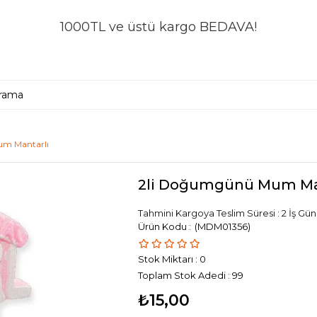
1000TL ve üstü kargo BEDAVA!
m Mantarlı
2li Doğumgünü Mum Ma
Tahmini Kargoya Teslim Süresi
:
2 İş Gü
(MDM01356)
Stok Miktarı
:
0
Toplam Stok Adedi
:
99
₺15,00