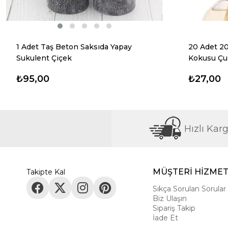
1 Adet Taş Beton Saksıda Yapay
20 Adet 2
Sukulent Çiçek
Kokusu Ç
₺95,00
₺27,00
Hızlı Kar
MÜŞTERİ HİZMET
Takipte Kal
Sıkça Sorulan Sorular
Biz Ulaşın
Sipariş Takip
İade Et